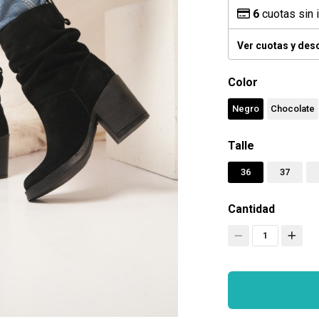
6
cuotas sin 
Ver cuotas y des
Color
Negro
Chocolate
Talle
36
37
Cantidad
1