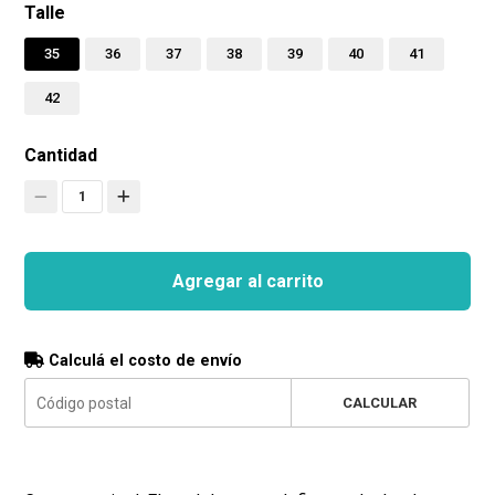
Talle
35
36
37
38
39
40
41
42
Cantidad
1
Agregar al carrito
Calculá el costo de envío
CALCULAR