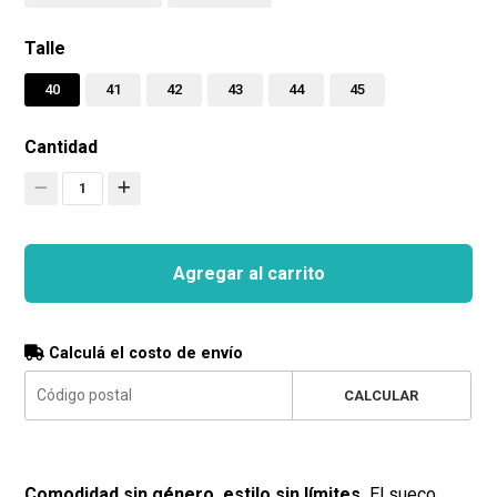
Talle
40
41
42
43
44
45
Cantidad
1
Agregar al carrito
Calculá el costo de envío
CALCULAR
Comodidad sin género, estilo sin límites.
El sueco